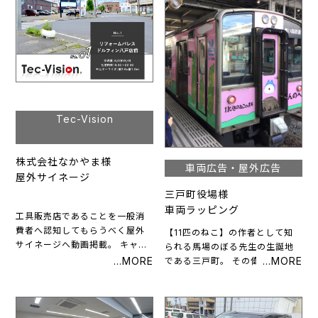
Tec-Vision
株式会社なかやま様
車両広告・屋外広告
屋外サイネージ
三戸町役場様
車両ラッピング
工具販売店であることを一般消
費者へ認知してもらうべく屋外
【11匹のねこ】の作者として知
サイネージへ動画掲載。 キャラ
られる馬場のぼる先生の生誕地
クターを使うことでアニメーシ
である三戸町。 その偉業を称
ョンに近い雰囲気を出すことが
え、町の活性化を図るために、
出来ました。 青森県内4カ所で
バスや電車の車両に11匹のねこ
絶賛放映中！
のラッピングを施しました。 こ
のラッピングバスやラッピング