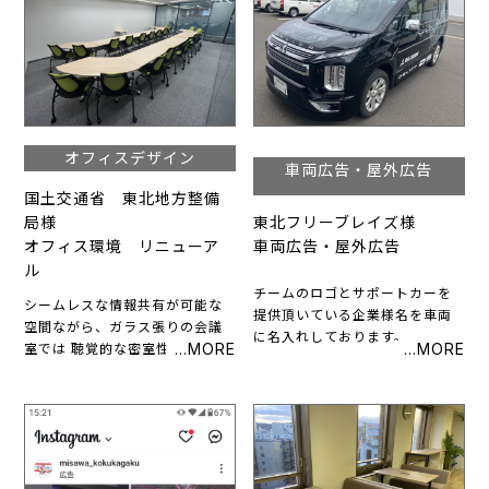
電車を利用したツアーには、遠
く九州からも参加者が訪れ、全
国のファンの皆さまから大変ご
好評をいただいております。
オフィスデザイン
車両広告・屋外広告
国土交通省 東北地方整備
局様
東北フリーブレイズ様
オフィス環境 リニューア
車両広告・屋外広告
ル
チームのロゴとサポートカーを
シームレスな情報共有が可能な
提供頂いている企業様名を車両
空間ながら、ガラス張りの会議
に名入れしております。
室では 聴覚的な密室性を確保し
気密性の高い会議にも対応でき
ます。