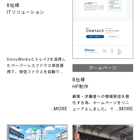
B社様
ITソリューション
DocuWorksとトレイ2を活用し
たペーパーレスファクス受信運
ホームページ
用で、受信ファクスを自動で電
子文書化し、仕分けや通知がス
B社様
ムーズに行えます。これにより
HP制作
紙の削減に加え、業務効率化・
顧客・求職者への情報発信を強
コスト削減・検索性向上を実現
化する為、ホームページをリニ
できました。
ューアルしました。 デザインの
一新、プロの取材・原稿執筆で
見やすい・わかりやすいホーム
ページとなりました。